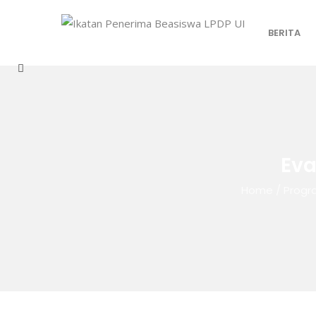
BERITA
Eva
Home
/
Progr