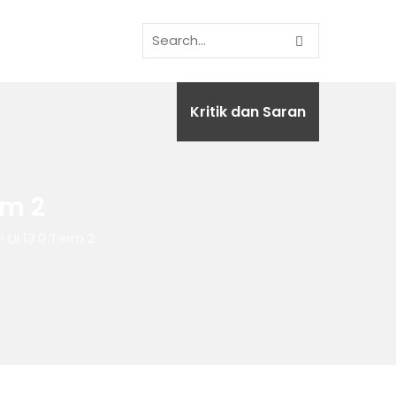
Kritik dan Saran
rm 2
 UI 13.0 Term 2