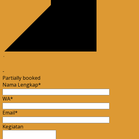
·
-
Partially booked
Nama Lengkap*
WA*
Email*
Kegiatan