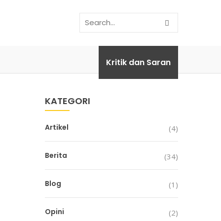
Back To Home
Kritik dan Saran
KATEGORI
Artikel
(4)
Berita
(34)
Blog
(1)
Opini
(2)