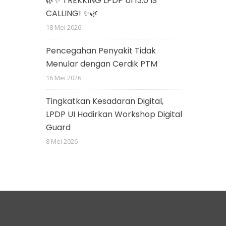
🌿✨ TREKKING LPDP UI 13.0 IS
CALLING! ✨🌿
18 Mei 2026
Pencegahan Penyakit Tidak
Menular dengan Cerdik PTM
16 Mei 2026
Tingkatkan Kesadaran Digital,
LPDP UI Hadirkan Workshop Digital
Guard
8 Mei 2026