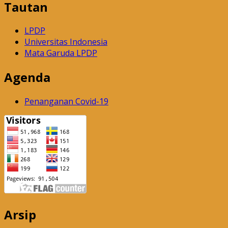
Tautan
LPDP
Universitas Indonesia
Mata Garuda LPDP
Agenda
Penanganan Covid-19
Arsip