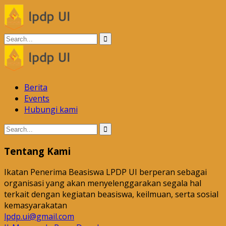
Berita
Events
Hubungi kami
Tentang Kami
Ikatan Penerima Beasiswa LPDP UI berperan sebagai
organisasi yang akan menyelenggarakan segala hal
terkait dengan kegiatan beasiswa, keilmuan, serta sosial
kemasyarakatan
lpdp.ui@gmail.com