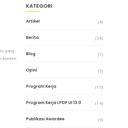
KATEGORI
Artikel
(4)
Berita
(34)
ru yang
Blog
(1)
en-konten
Opini
(2)
Program Kerja
(15)
Program Kerja LPDP UI 13.0
(14)
Publikasi Awardee
(4)