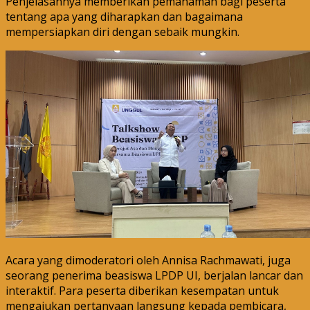
Penjelasannya memberikan pemahaman bagi peserta
tentang apa yang diharapkan dan bagaimana
mempersiapkan diri dengan sebaik mungkin.
Acara yang dimoderatori oleh Annisa Rachmawati, juga
seorang penerima beasiswa LPDP UI, berjalan lancar dan
interaktif. Para peserta diberikan kesempatan untuk
mengajukan pertanyaan langsung kepada pembicara,